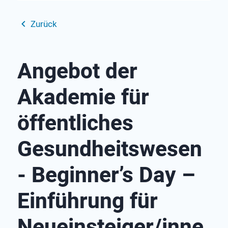
Zurück
Angebot der
Akademie für
öffent­liches
Gesund­heits­wesen
- Beginner’s Day –
Einführung für
Neueinsteiger/inne