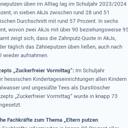
hneputzen üben im Alltag lag im Schuljahr 2023/2024
rozent, in sieben AkJs zwischen rund 28 und 51
schen Durchschnitt mit rund 57 Prozent. In sechs
ent, wovon zwei AkJs mit über 90 beziehungsweise 9
mt zeigt sich, dass die Zahnputz-Quote in AkJs,
der täglich das Zähneputzen üben ließen, auch nach
l wieder aufnahmen.
pts „Zuckerfreier Vormittag“:
Im Schuljahr
er hessischen Kindertageseinrichtungen allen Kindern
alwasser und ungesüßte Tees als Durstlöscher
epts „Zuckerfreier Vormittag“ wurde in knapp 73
mgesetzt.
che Fachkräfte zum Thema „Eltern putzen