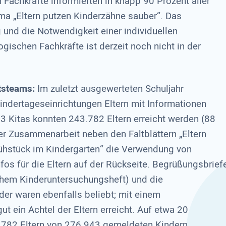
Fachkräfte informierten in knapp 90 Prozent aller
ma „Eltern putzen Kinderzähne sauber“. Das
 und die Notwendigkeit einer individuellen
ischen Fachkräfte ist derzeit noch nicht in der
tsteams:
Im zuletzt ausgewerteten Schuljahr
ndertageseinrichtungen Eltern mit Informationen
53 Kitas konnten 243.782 Eltern erreicht werden (88
er Zusammenarbeit neben den Faltblättern „Eltern
ühstück im Kindergarten“ die Verwendung von
fos für die Eltern auf der Rückseite. Begrüßungsbrief
lichem Kinderuntersuchungsheft) und die
er waren ebenfalls beliebt; mit einem
t ein Achtel der Eltern erreicht. Auf etwa 20
782 Eltern von 276.943 gemeldeten Kindern