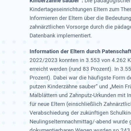
Kinderzähne sauber“:
Die pädagogischen 
Kindertageseinrichtungen Eltern zum The
Informieren der Eltern über die Bedeutung
zahnärztlichen Vorsorge durch die pädagog
Datenbank implementiert.
Information der Eltern durch Patenschaf
2022/2023 konnten in 3.553 von 4.262 Ki
erreicht werden (rund 83 Prozent). In 3.5
Prozent). Dabei war die häufigste Form d
putzen Kinderzähne sauber“ und „Mein Fr
Malblättern und Zahnputz-Urkunden mit In
für neue Eltern (einschließlich Zahnärzt
Verabschiedung der zukünftigen Schulkind
Neulingselternnachmittag/-abend wurde gu
dokumentierbaren Wegen wurden so 243.