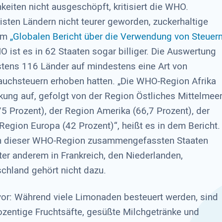
eiten nicht ausgeschöpft, kritisiert die WHO.
isten Ländern nicht teurer geworden, zuckerhaltige
dem
„Globalen Bericht über die Verwendung von Steuer
 ist es in 62 Staaten sogar billiger. Die Auswertung
stens 116 Länder auf mindestens eine Art von
rauchsteuern erhoben hatten. „Die WHO-Region Afrika
ung auf, gefolgt von der Region Östliches Mittelmee
5 Prozent), der Region Amerika (66,7 Prozent), der
Region Europa (42 Prozent)“, heißt es in dem Bericht.
 in dieser WHO-Region zusammengefassten Staaten
er anderem in Frankreich, den Niederlanden,
schland gehört nicht dazu.
or: Während viele Limonaden besteuert werden, sind
ozentige Fruchtsäfte, gesüßte Milchgetränke und